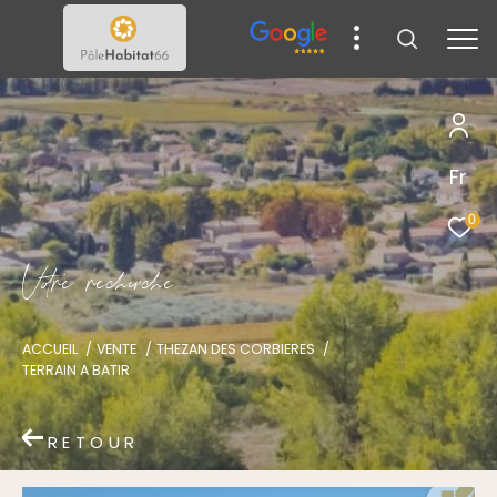
Fr
0
V
o
r
e
r
e
c
e
c
e
ACCUEIL
VENTE
THEZAN DES CORBIERES
TERRAIN A BATIR
RETOUR