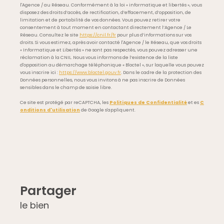
l'Agence / au Réseau. Conformément à la loi « informatique et libertés », vous
disposez des droits d’accès, de rectification, d’effacement, d’opposition, de
limitation et de portabilité de vos données. Vous pouvez retirer votre
consentement à tout moment en contactant directement l’Agence / Le
Réseau. Consultez le site
https://cnil.fr/fr
pour plus d’informations sur vos
droits. Si vous estimez, après avoir contacté l'Agence / le Réseau, que vos droits
« Informatique et Libertés » ne sont pas respectés, vous pouvez adresser une
réclamation à la CNIL. Nous vous informons de l’existence de la liste
d'opposition au démarchage téléphonique « Bloctel », sur laquelle vous pouvez
vous inscrire ici :
https://www.bloctel.gouv.fr
. Dans le cadre de la protection des
Données personnelles, nous vous invitons à ne pas inscrire de Données
sensibles dans le champ de saisie libre.
Ce site est protégé par reCAPTCHA, les
Politiques de Confidentialité
et es
C
onditions d'utilisation
de Google s'appliquent.
partager
le bien