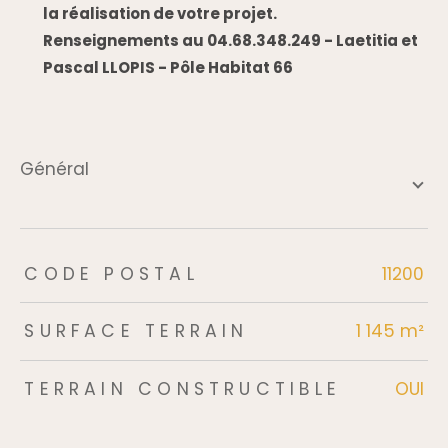
la réalisation de votre projet.
Renseignements au 04.68.348.249 - Laetitia et
Pascal LLOPIS - Pôle Habitat 66
général
TRAD_ZEPHYR_Caracteristique
TRAD_ZEPHYR_Valeurs
CODE POSTAL
11200
SURFACE TERRAIN
1 145 m²
TERRAIN CONSTRUCTIBLE
OUI