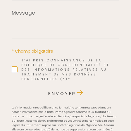
Message
*
* Champ obligatoire
J'AI PRIS CONNAISSANCE DE LA
POLITIQUE DE CONFIDENTIALITÉ ET
DES INFORMATIONS RELATIVES AU
TRAITEMENT DE MES DONNÉES
PERSONNELLES (*)*
ENVOYER
Les informations recueillies sur ce formulaire sont enregistrées dans un
fichier informatisé par La Boite Immo agissant comme Sous-traitant du
traitement pour la gestion de la clientèle/prospects de l'Agence / du Réseau
qui reste Responsable du Traitement de vos Données personnelles. La base
légale du traitement repose sur l'intérêt légitime de l'Agence / du Réseau.
Elles sont conservées jusqu'à demande de suppression et sont destinées à