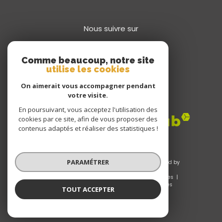
66430
bompas
Nous suivre sur
Comme beaucoup, notre site
utilise les cookies
On aimerait vous accompagner pendant
votre visite.
En poursuivant, vous acceptez l'utilisation des
Adhérents
cookies par ce site, afin de vous proposer des
contenus adaptés et réaliser des statistiques !
PARAMÉTRER
© 2026 | Tous droits réservés | Traduction powered by
Google |
TOUT ACCEPTER
Nos honoraires
Plan du site
Mentions légales
Admin
Nos liens
Politique RGPD
Cookies