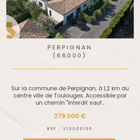
THÉZAN-DES-CORBIÈRES
(11200)
5 pièces - 150 m²
u
VILLA DE PLAIN PIED de 150 m² habitables Av
ec magnifique vue sur la nature et exposit
ion idéale. Sur un...
399 000 €
REF : V10000134