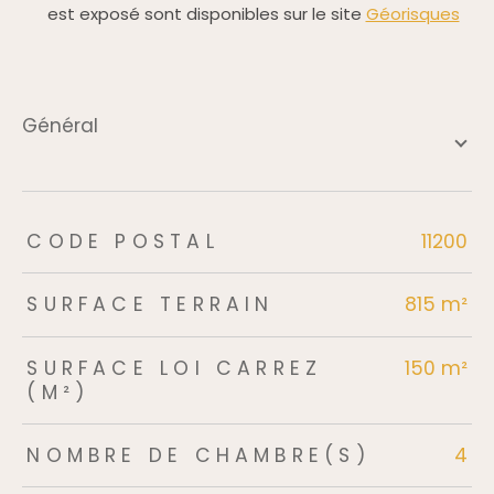
est exposé sont disponibles sur le site
Géorisques
général
TRAD_ZEPHYR_Caracteristique
TRAD_ZEPHYR_Valeurs
CODE POSTAL
11200
SURFACE TERRAIN
815 m²
SURFACE LOI CARREZ
150 m²
(M²)
NOMBRE DE CHAMBRE(S)
4