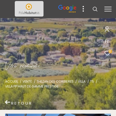
Fr
0
V
o
r
e
r
e
c
e
c
e
ACCUEIL
VENTE
THEZAN DES CORBIERES
VILLA
T5
VILLA PP HAUT DE GAMME PRESTIGE
RETOUR