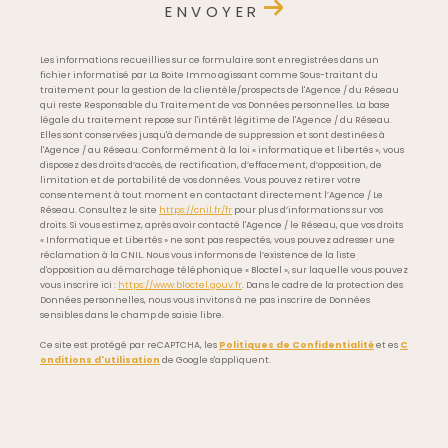
ENVOYER
Les informations recueillies sur ce formulaire sont enregistrées dans un
fichier informatisé par La Boite Immo agissant comme Sous-traitant du
traitement pour la gestion de la clientèle/prospects de l'Agence / du Réseau
qui reste Responsable du Traitement de vos Données personnelles. La base
légale du traitement repose sur l'intérêt légitime de l'Agence / du Réseau.
Elles sont conservées jusqu'à demande de suppression et sont destinées à
l'Agence / au Réseau. Conformément à la loi « informatique et libertés », vous
disposez des droits d’accès, de rectification, d’effacement, d’opposition, de
limitation et de portabilité de vos données. Vous pouvez retirer votre
consentement à tout moment en contactant directement l’Agence / Le
Réseau. Consultez le site
https://cnil.fr/fr
pour plus d’informations sur vos
droits. Si vous estimez, après avoir contacté l'Agence / le Réseau, que vos droits
« Informatique et Libertés » ne sont pas respectés, vous pouvez adresser une
réclamation à la CNIL. Nous vous informons de l’existence de la liste
d'opposition au démarchage téléphonique « Bloctel », sur laquelle vous pouvez
vous inscrire ici :
https://www.bloctel.gouv.fr
. Dans le cadre de la protection des
Données personnelles, nous vous invitons à ne pas inscrire de Données
sensibles dans le champ de saisie libre.
Ce site est protégé par reCAPTCHA, les
Politiques de Confidentialité
et es
C
onditions d'utilisation
de Google s'appliquent.