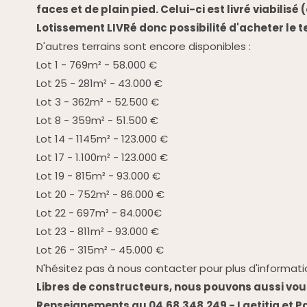
faces et de plain pied. Celui-ci est livré viabilisé
Lotissement LIVRé donc possibilité d'acheter le te
D'autres terrains sont encore disponibles :
Lot 1 - 769m² - 58.000 €
Lot 25 - 281m² - 43.000 €
Lot 3 - 362m² - 52.500 €
Lot 8 - 359m² - 51.500 €
Lot 14 - 1145m² - 123.000 €
Lot 17 - 1.100m² - 123.000 €
Lot 19 - 815m² - 93.000 €
Lot 20 - 752m² - 86.000 €
Lot 22 - 697m² - 84.000€
Lot 23 - 811m² - 93.000 €
Lot 26 - 315m² - 45.000 €
N'hésitez pas à nous contacter pour plus d'informati
Libres de constructeurs, nous pouvons aussi vous
Renseignements au 04.68.348.249 - Laetitia et Pa