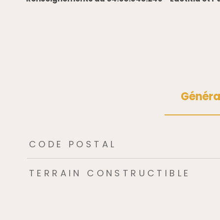
Généra
TRAD_ZEPHYR_Caracteristique
TRAD_ZEPHYR_Valeu
CODE POSTAL
TERRAIN CONSTRUCTIBLE