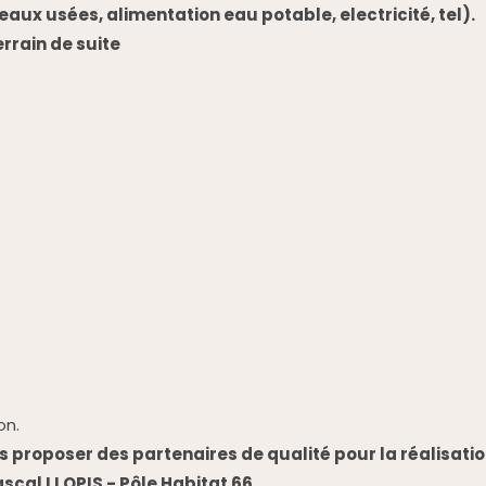
 (eaux usées, alimentation eau potable, electricité, tel).
rrain de suite
on.
 proposer des partenaires de qualité pour la réalisation
scal LLOPIS - Pôle Habitat 66