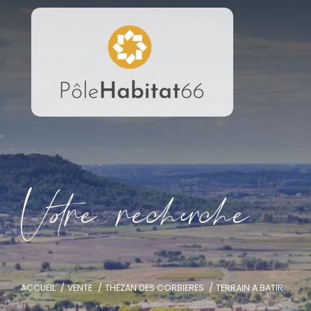
V
o
r
e
r
e
c
e
c
e
ACCUEIL
VENTE
THEZAN DES CORBIERES
TERRAIN A BATIR